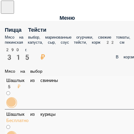
Сыр
45 ₽
Морковь по-корейски
45 ₽
Шампиньоны
45 ₽
Картофель Фри